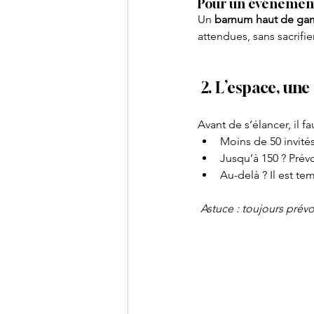
Pour un événement
Un 
barnum haut de g
attendues, sans sacrifie
 2. L’espace, u
Avant de s’élancer, il fa
Moins de 50 invités
Jusqu’à 150 ? Prév
Au-delà ? Il est t
Astuce : toujours prévoi