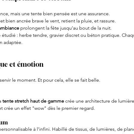
hance, mais une tente bien pensée est une assurance.
 et bien ancrée brave le vent, retient la pluie, et rassure.
’ambiance
 prolongent la fête jusqu’au bout de la nuit.
tre étudié : herbe tendre, gravier discret ou béton pratique. Cha
on adaptée.
que et émotion
servir le moment. Et pour cela, elle se fait belle.
a 
tente stretch haut de gamme
 crée une architecture de lumière
et crée un effet "wow" dès le premier regard.
num
personnalisable à l’infini. Habillé de tissus, de lumières, de planc