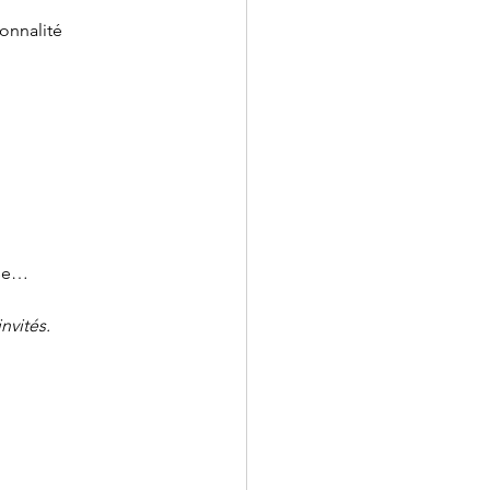
ionnalité 
nse…
nvités.