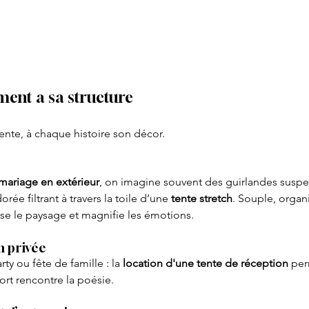
ment a sa structure
ente, à chaque histoire son décor.
mariage en extérieur
, on imagine souvent des guirlandes suspe
rée filtrant à travers la toile d’une 
tente stretch
. Souple, organ
e le paysage et magnifie les émotions.
n privée
ty ou fête de famille : la 
location d'une tente de réception
 per
fort rencontre la poésie.