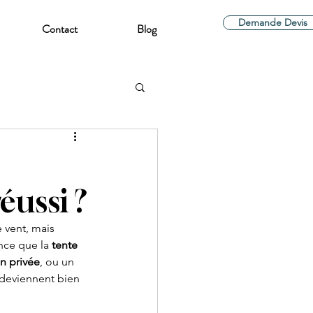
Demande Devis
Contact
Blog
éussi ?
 vent, mais 
nce que la 
tente 
n privée
, ou un 
 deviennent bien 