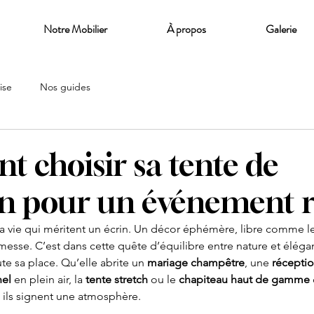
Notre Mobilier
À propos
Galerie
ise
Nos guides
 choisir sa tente de
n pour un événement r
s la vie qui méritent un écrin. Un décor éphémère, libre comme le
sse. C’est dans cette quête d’équilibre entre nature et éléga
ute sa place. Qu’elle abrite un 
mariage champêtre
, une 
réceptio
nel
 en plein air, la 
tente stretch
 ou le 
chapiteau haut de gamme
: ils signent une atmosphère.