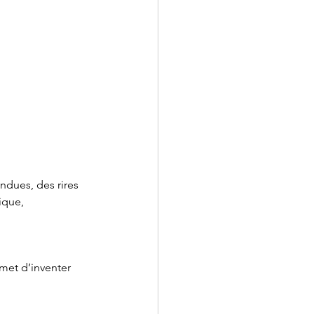
ndues, des rires 
ique, 
met d’inventer 