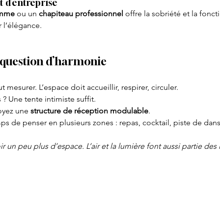
 d’entreprise
amme
 ou un 
chapiteau professionnel
 offre la sobriété et la fonct
r l’élégance.
ne question d’harmonie
ut mesurer. L’espace doit accueillir, respirer, circuler.
 ? Une tente intimiste suffit.
oyez une 
structure de réception modulable
.
emps de penser en plusieurs zones : repas, cocktail, piste de da
r un peu plus d’espace. L’air et la lumière font aussi partie des i