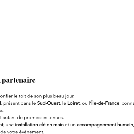
n partenaire
confier le toit de son plus beau jour.
l
, présent dans le 
Sud-Ouest
, le 
Loiret
, ou l’
Île-de-France
, conna
es.
t autant de promesses tenues.
nt
, une 
installation clé en main
 et un 
accompagnement humain
 de votre événement.